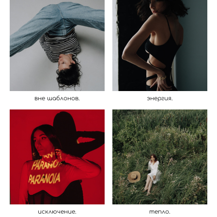
вне шаблонов.
энергия.
исключение.
тепло.