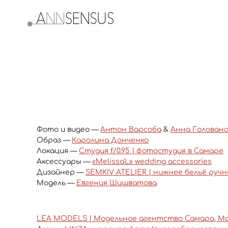
Фото и видео —
Антон Варсоба
&
Анна Голован
Образ —
Каролина Донченко
Локация —
Студия f/0.95 | фотостудия в Самаре
Аксессуары —
«Melissa'L» wedding accessories
Дизайнер —
SEMKIV ATELIER | нижнее бельё руч
Модель —
Евгения Шишватова
LEA MODELS | Модельное агентство Самара, М