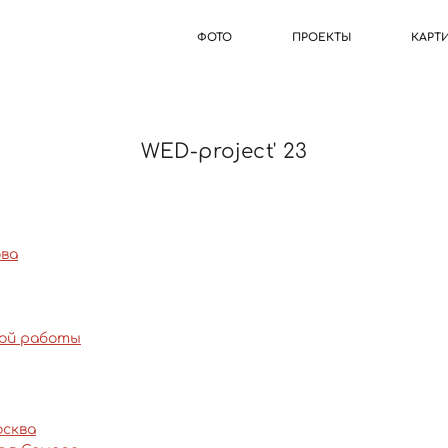
ФОТО
ПРОЕКТЫ
КАРТ
WED-project' 23
ова
ной работы
осква